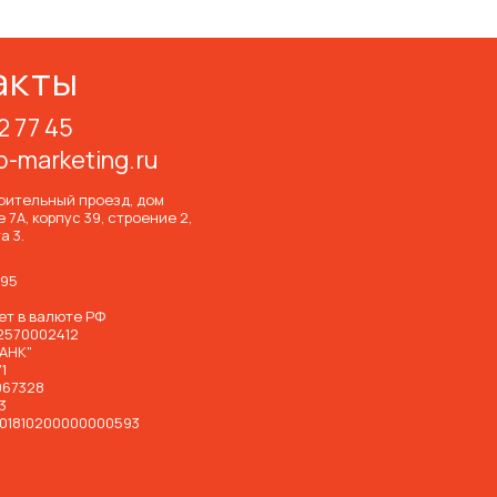
акты
2 77 45
-marketing.ru
роительный проезд, дом
7А, корпус 39, строение 2,
а 3.
295
1
ет в валюте РФ
2570002412
БАНК"
1
067328
3
0101810200000000593