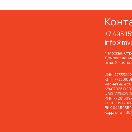
Конт
+7 495 15
info@mvp
г. Москва, Ст
Домовладение 
этаж 2, комнат
ИНН: 7733324
КПП: 77330100
Расчетный сч
№4070281020
в АО "АЛЬФА-
ИНН 772816897
ОГРН 1027700
БИК 04452559
Корр. счет: 3